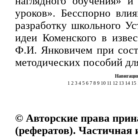
наглядного обучения» и
уроков». Бесспорно
влия
разработку школьного Ус
идеи Коменского в изве
Ф.И. Янковичем при сост
методических пособий дл
Навигация
1
2
3
4
5
6
7
8
9
10
11
12
13
14
15
© Авторские права прин
(рефератов). Частичная 