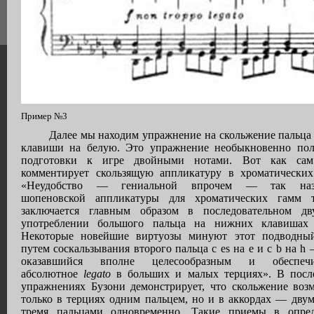
Пример №3
Далее мы находим упражнение на скольжение пальца
клавиши на белую. Это упражнение необыкновенно пол
подготовки к игре двойными нотами. Вот как сам
комментирует скользящую аппликатуру в хроматических
«Неудобство — гениальной впрочем — так наз
шопеновской аппликатуры для хроматических гамм 
заключается главным образом в последовательном дв
употреблении большого пальца на нижних клавишах e
Некоторые новейшие виртуозы минуют этот подводны
путем соскальзывания второго пальца с es на e и с b на h
оказавшийся вполне целесообразным и обеспеч
абсолютное
legato
в больших и малых терциях». В пос
упражнениях Бузони демонстрирует, что скольжение воз
только в терциях одним пальцем, но и в аккордах — дву
тремя пальцами одновременно. Такие приемы в опре