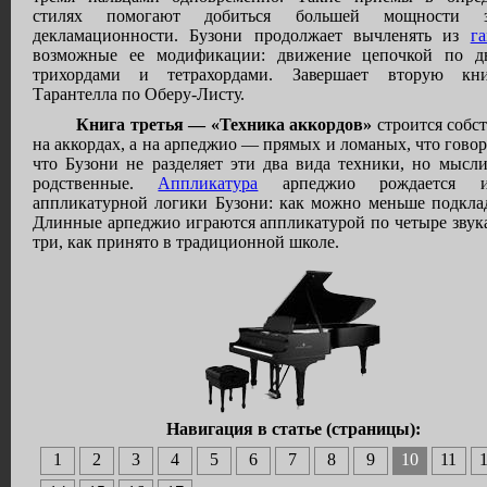
стилях помогают добиться большей мощности зв
декламационности. Бузони продолжает вычленять из
г
возможные ее модификации: движение цепочкой по д
трихордами и тетрахордами. Завершает вторую кни
Тарантелла по Оберу-Листу.
Книга третья — «Техника аккордов»
строится собс
на аккордах, а на арпеджио — прямых и ломаных, что говор
что Бузони не разделяет эти два вида техники, но мысл
родственные.
Аппликатура
арпеджио рождается и
аппликатурной логики Бузони: как можно меньше подкла
Длинные арпеджио играются аппликатурой по четыре звука
три, как принято в традиционной школе.
Навигация в статье (страницы):
1
2
3
4
5
6
7
8
9
10
11