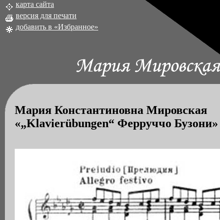
карта сайта
версия для печати
добавить в «Избранное»
Мария Константиновна Мировская
«„Klavierübungen“ Ферруччо Бузони»