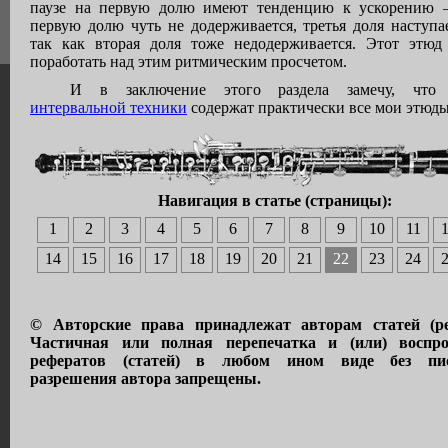
паузе на первую долю имеют тенденцию к ускорению –
первую долю чуть не додерживается, третья доля наступа
так как вторая доля тоже недодерживается. Этот этюд 
поработать над этим ритмическим просчетом.
И в заключение этого раздела замечу, что 
интервальной техники
содержат практически все мои этюды
Навигация в статье (страницы):
1
2
3
4
5
6
7
8
9
10
11
14
15
16
17
18
19
20
21
22
23
24
© Авторские права принадлежат авторам статей (ре
Частичная или полная перепечатка и (или) воспро
рефератов (статей) в любом ином виде без пис
разрешения автора запрещены.